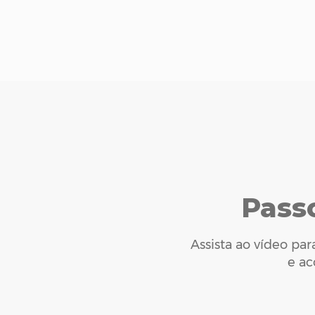
Pass
Assista ao vídeo pa
e ac