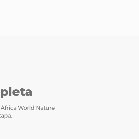
pleta
a
África World Nature
tapa.