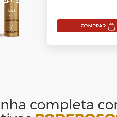
Efeito Liso
Carbon Power
Resistance Finalizador
Europa Home Care
Equalizer Therapy by Vloss
Shine Fluid
HydraMax Home Care
Europa
Strong Finish
COMPRAR
Nós Amamos Cachos Home Care
HydraMax
Ver tudo
→
Nutrição & Hidratação
Nano Cauterização e Restauração
Ozone Therapy - Home Care
Neutra Flex
Pequi - Home Care
Nós Amamos Cachos
Protect CC Cream
Nutri Force
Resgate Pós Progressiva
Ozone Therapy
Resistance Home Care
Ozone Therapy - Exemplo
inha completa c
Silver Line
Pequi
Special Ocean Detox Home Care
Profusion