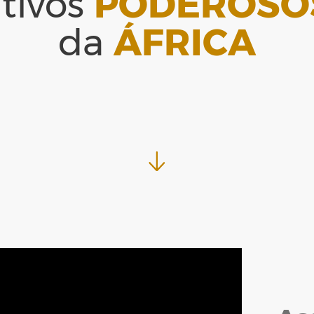
tivos
PODEROSO
Special Ocean Hidratante Home Care
Queratina Hidrolisada
da
ÁFRICA
Special Ocean Nutritivo Home Care
Repair Absolut
Therapy Home Care
Resistance
Up Color Home Care
S.O.S Immediate Repair
Special Ocean Detox
Ver tudo
→
Special Ocean Hidratante
Special Ocean Nutritivo
Stop Quebra
Therapy
Ver tudo
→