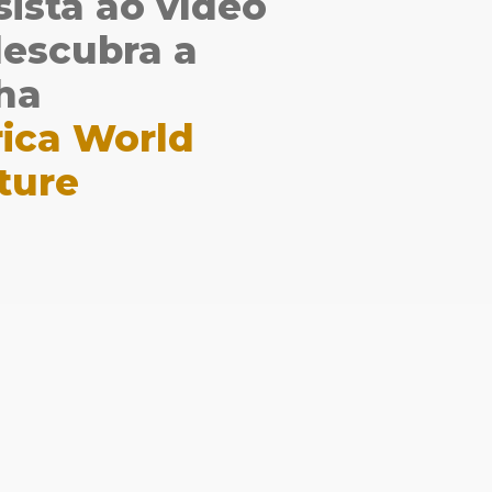
sista ao vídeo
descubra a
nha
rica World
ture