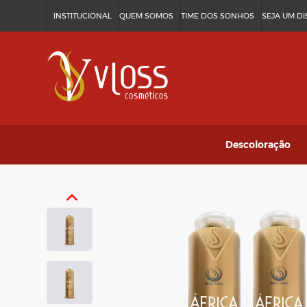
INSTITUCIONAL
QUEM SOMOS
TIME DOS SONHOS
SEJA UM D
Descoloração
Discolor Fast
Vloss Plex
Ver tudo
→