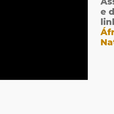
As
e 
li
Áf
Na