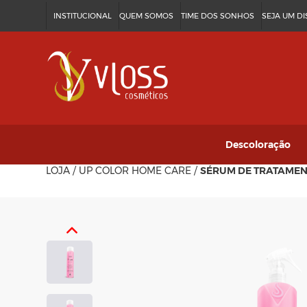
INSTITUCIONAL
QUEM SOMOS
TIME DOS SONHOS
SEJA UM D
Descoloração
LOJA
/
UP COLOR HOME CARE
/
SÉRUM DE TRATAMEN
Discolor Fast
Vloss Plex
Ver tudo
→