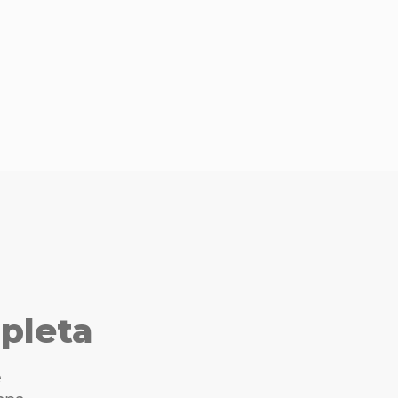
pleta
e