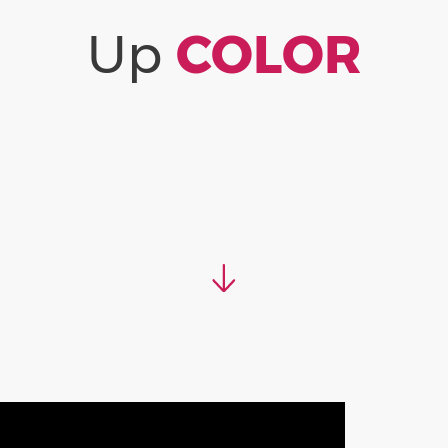
Special Ocean Hidratante Home Care
Queratina Hidrolisada
Up
COLOR
Special Ocean Nutritivo Home Care
Repair Absolut
Therapy Home Care
Resistance
Up Color Home Care
S.O.S Immediate Repair
Special Ocean Detox
Ver tudo
→
Special Ocean Hidratante
Special Ocean Nutritivo
Stop Quebra
Therapy
Ver tudo
→