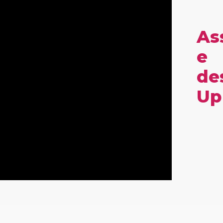
As
e
de
Up