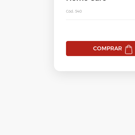
Efeito Liso
Carbon Power
Resistance Finalizador
Cód.: 540
Europa Home Care
Equalizer Therapy by Vloss
Shine Fluid
HydraMax Home Care
Europa
Strong Finish
Nós Amamos Cachos Home Care
HydraMax
Ver tudo
→
Nutrição & Hidratação
Nano Cauterização e Restauração
COMPRAR
Ozone Therapy - Home Care
Neutra Flex
Pequi - Home Care
Nós Amamos Cachos
Protect CC Cream
Nutri Force
Resgate Pós Progressiva
Ozone Therapy
Resistance Home Care
Ozone Therapy - Exemplo
Silver Line
Pequi
Special Ocean Detox Home Care
Profusion