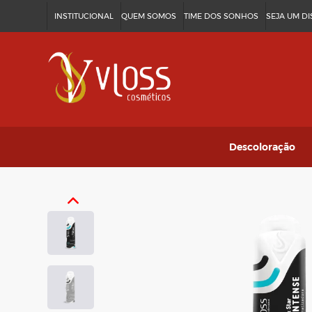
INSTITUCIONAL
QUEM SOMOS
TIME DOS SONHOS
SEJA UM D
Descoloração
Discolor Fast
Vloss Plex
Ver tudo
→