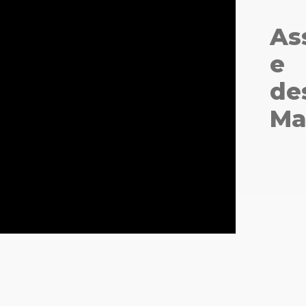
Special Ocean Hidratante Home Care
Queratina Hidrolisada
As
Special Ocean Nutritivo Home Care
Repair Absolut
Therapy Home Care
Resistance
e
Up Color Home Care
S.O.S Immediate Repair
de
Special Ocean Detox
Ma
Ver tudo
→
Special Ocean Hidratante
Special Ocean Nutritivo
Stop Quebra
Therapy
Ver tudo
→