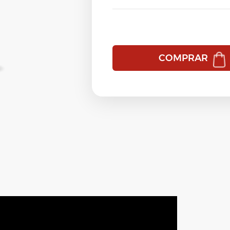
Efeito Liso
Carbon Power
Resistance Finalizador
Europa Home Care
Equalizer Therapy by Vloss
Shine Fluid
HydraMax Home Care
Europa
Strong Finish
COMPRAR
Nós Amamos Cachos Home Care
HydraMax
Ver tudo
→
Nutrição & Hidratação
Nano Cauterização e Restauração
Ozone Therapy - Home Care
Neutra Flex
Pequi - Home Care
Nós Amamos Cachos
Protect CC Cream
Nutri Force
Resgate Pós Progressiva
Ozone Therapy
Resistance Home Care
Ozone Therapy - Exemplo
Silver Line
Pequi
Special Ocean Detox Home Care
Profusion