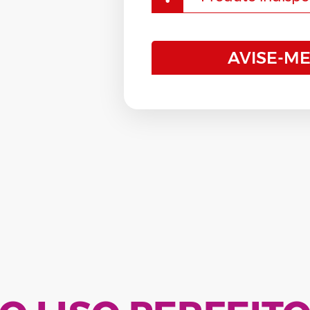
Efeito Liso
Carbon Power
Resistance Finalizador
Europa Home Care
Equalizer Therapy by Vloss
Shine Fluid
AVISE-M
HydraMax Home Care
Europa
Strong Finish
Nós Amamos Cachos Home Care
HydraMax
Ver tudo
→
Nutrição & Hidratação
Nano Cauterização e Restauração
Ozone Therapy - Home Care
Neutra Flex
Pequi - Home Care
Nós Amamos Cachos
Protect CC Cream
Nutri Force
Resgate Pós Progressiva
Ozone Therapy
Resistance Home Care
Ozone Therapy - Exemplo
Silver Line
Pequi
Special Ocean Detox Home Care
Profusion