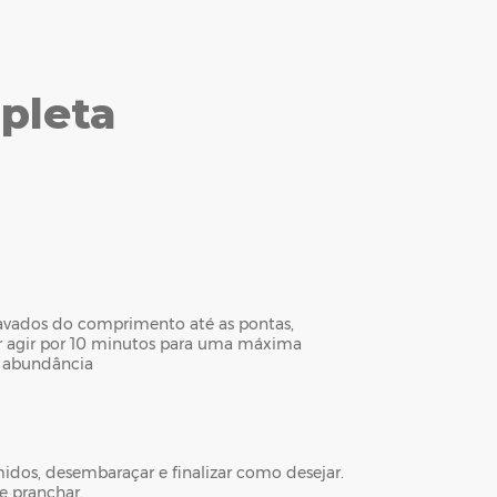
pleta
lavados do comprimento até as pontas,
r agir por 10 minutos para uma máxima
 abundância
midos, desembaraçar e finalizar como desejar.
 e pranchar.